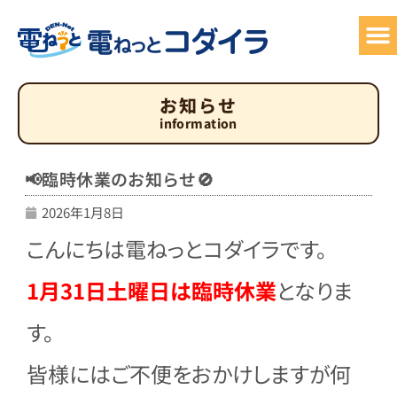
サービ
でん
お
お知らせ
information
📢臨時休業のお知らせ🚫
2026年1月8日
こんにちは電ねっとコダイラです。
1月31日土曜日は臨時休業
となりま
す。
皆様にはご不便をおかけしますが何